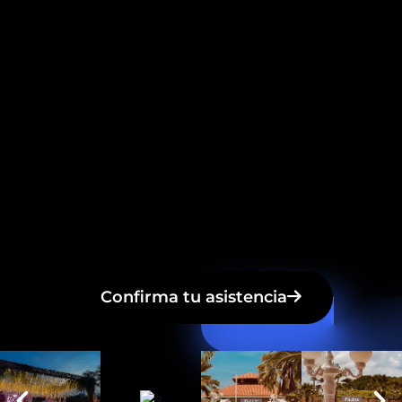
EVENTO.
FECHA: 13 de febrero.
HORA: 04:00 PM (Estar puntual).
UBICACIÓN: Casandrea Country Club
Via a Sabanilla Montecarmelo, Puerto
Colombia.
VESTIMENTA: Ropa Blanca (Los hombres
pueden usar short en su outfit).
Confirma tu asistencia