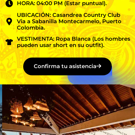
HORA: 04:00 PM (Estar puntual).
UBICACIÓN: Casandrea Country Club
Via a Sabanilla Montecarmelo, Puerto
Colombia.
VESTIMENTA: Ropa Blanca (Los hombres
pueden usar short en su outfit).
Confirma tu asistencia